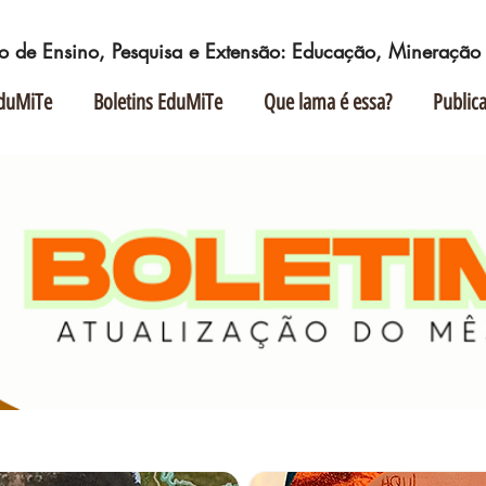
o de Ensino, Pesquisa e Extensão: Educação, Mineração e
duMiTe
Boletins EduMiTe
Que lama é essa?
Public