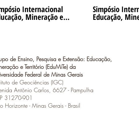
mpósio Internacional
Simpósio Inter
ucação, Mineração e
Educação, Min
anças Climáticas - 4°
Mudanças Climáticas 3
Dia 10/11/22 Inglês
9/11/22 Esp
simultâneo
Simultân
upo de Ensino, Pesquisa e Extensão: Educação,
eração e Território (EduMiTe) da
iversidade Federal de Minas Gerais
tituto de Geociências (IGC)
enida Antônio Carlos, 6627 - Pampulha
P 31270-901
o Horizonte - Minas Gerais - Brasil