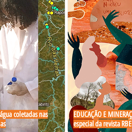
água coletadas nas
EDUCAÇÃO E MINERAÇÃ
has
especial da revista RB