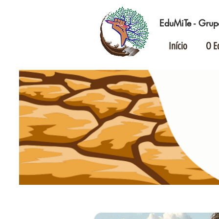
EduMiTe - Grup
Início
O E