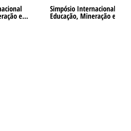
nacional
Simpósio Internacional
eração e
Educação, Mineração e
° Dia
Mudanças Climáticas 3° Dia
anhol
9/11/22 Inglês Simultâneo
eo