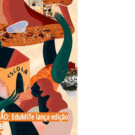
O: EduMiTe lança edição
EB