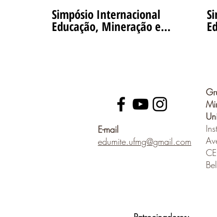
Simpósio Internacional
Si
Educação, Mineração e
Ed
Mudanças Climáticas 4° Dia
Mud
10/11/22 Espanhol
Simultâneo
Gr
Min
Un
Ins
E-mail
Av
edumite.ufmg@gmail.com
CE
Bel