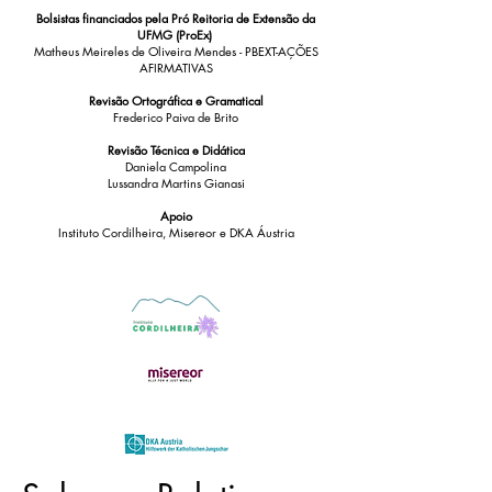
Bolsistas financiados pela Pró Reitoria de Extensão da
UFMG (ProEx)
Matheus Meireles de Oliveira Mendes - PBEXT-AÇÕES
AFIRMATIVAS
Revisão O
rtográfica e G
ramatical
Frederico Paiva de Brito
Revisão Técnica e Didática
Daniela Campolina
Lussandra Martins Gianasi
Apoio
Instituto Cordilheira, Misereor e DKA Áustria