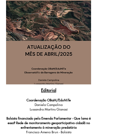
Editorial
Coordenação OBaM/EduMiTe
Daniela Campolina
Lussandra Martins Gianasi
Bolsista financiado pela Emenda Parlamentar - Que lama é
essa? Rede de monitoramento geoparticipativo cidadã no
enfrentamento à mineração predatória
Francisco Ameno Brun - Bolsista