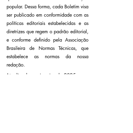
popular. Dessa forma, cada Boletim visa
ser publicado em conformidade com as
políticas editoriais estabelecidas e as
diretrizes que regem o padrão editorial,
e conforme definido pela Associação
Brasileira de Normas Técnicas, que
estabelece as normas da nossa
redação.
Atualizado em janeiro de 2025
Originalidade
O EduMiTe visa publicar boletins
oriundos de pesquisas originais e
dados
da Agência Nacional de Mineração,