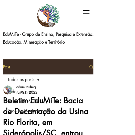
EduMiTe - Grupo de Ensino, Pesquisa e Extensão:
Educação, Mineração e Território
Post
Todos os posts
edumiteufmg
Todos os posts
Jun 22, 2022
Boletim EduMiTe: Bacia
Boletim EduMiTe
de Decantação da Usina
Rede de Monitoramento
Rio Florita, em
Siderópolis/SC, entrou