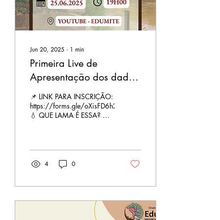
“EduMiTe –...
Jun 20, 2025
∙
1
min
Primeira Live de
Apresentação dos dados
de campo de amostras
📌 LINK PARA INSCRIÇÃO:
da água no Alto Velhas
https://forms.gle/oXisFD6h2Xi8uKF88
💧 QUE LAMA É ESSA? 🌍
QUE LAMA É ESSA?
Três trabalhos de campo,
várias mãos envolvidas e...
4
0