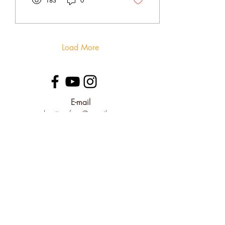
183
0
Load More
E-mail
edumite.ufmg@gmail.com
Grupo de Ensino, Pesquisa e Extensão:
Educação, Mineração e Território (EduMiTe)
da
Universidade Federal de Minas Gerais
Instituto de Geociências (IGC)
Avenida Antônio Carlos, 6627 - Pampulha
CEP
31270-901
Belo Horizonte - Minas Gerais - Brasil