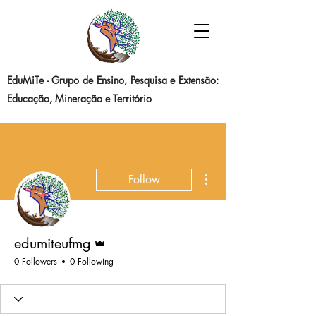
EduMiTe - Grupo de Ensino, Pesquisa e Extensão:
Educação, Mineração e Território
More actions
Follow
Admin
edumiteufmg
0 Followers
0 Following