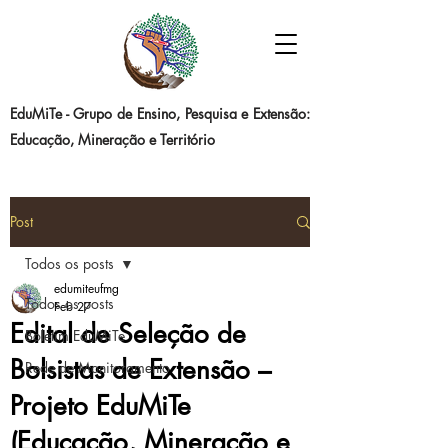
EduMiTe - Grupo de Ensino, Pesquisa e Extensão:
Educação, Mineração e Território
Post
Todos os posts
edumiteufmg
Todos os posts
Feb 27
Edital de Seleção de
Boletim EduMiTe
Bolsistas de Extensão –
Rede de Monitoramento
Projeto EduMiTe
(Educação, Mineração e